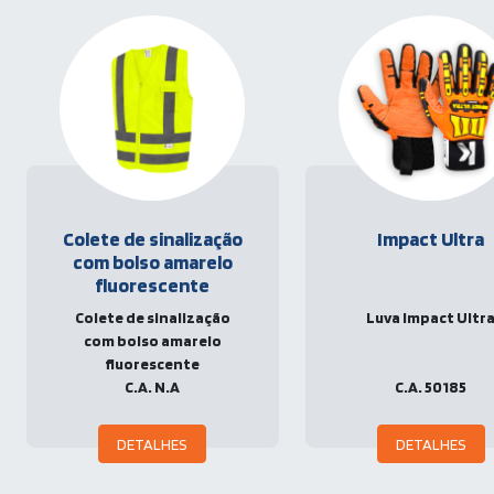
Colete de sinalização
Impact Ultra
com bolso amarelo
fluorescente
Colete de sinalização
Luva Impact Ultr
com bolso amarelo
fluorescente
C.A. N.A
C.A. 50185
DETALHES
DETALHES