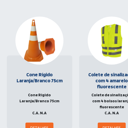
Cone Rígido
Colete de sinaliz
Laranja/Branco 75cm
com 4 amarelo
fluorescente
Cone Rígido
Colete de sinaliza
Laranja/Branco 75cm
com 4 bolsos laran
fluorescente
C.A. N.A
C.A. N.A
DETALHES
DETALHES