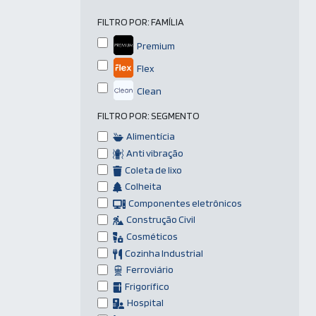
FILTRO POR:
FAMÍLIA
Premium
Flex
Clean
FILTRO POR:
SEGMENTO
Alimentícia
Anti vibração
Coleta de lixo
Colheita
Componentes eletrônicos
Construção Civil
Cosméticos
Cozinha Industrial
Ferroviário
Frigorífico
Hospital