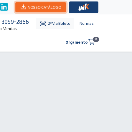
NOSSO CATÁLOGO
1) 3959-2866
Normas
2ª Via Boleto
o. Vendas
0
Orçamento