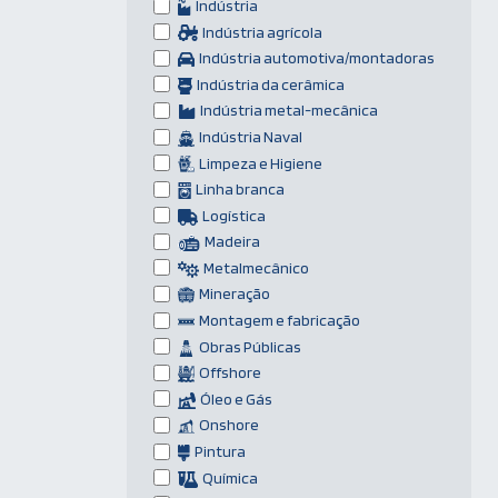
Indústria
Indústria agrícola
Indústria automotiva/montadoras
Indústria da cerâmica
Indústria metal-mecânica
Indústria Naval
Limpeza e Higiene
Linha branca
Logística
Madeira
Metalmecânico
Mineração
Montagem e fabricação
Obras Públicas
Offshore
Óleo e Gás
Onshore
Pintura
Química