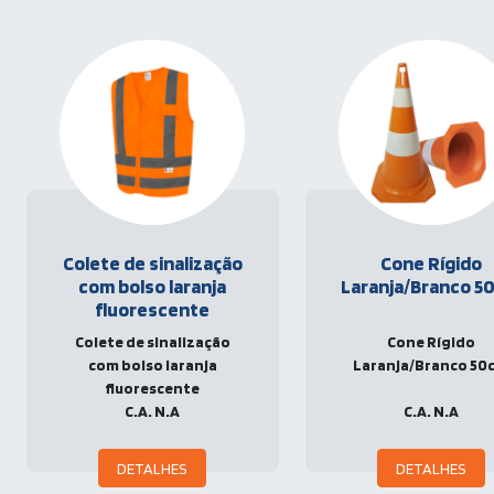
Colete de sinalização
Cone Rígido
com bolso laranja
Laranja/Branco 5
fluorescente
Colete de sinalização
Cone Rígido
com bolso laranja
Laranja/Branco 50
fluorescente
C.A. N.A
C.A. N.A
DETALHES
DETALHES