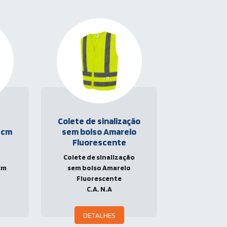
Colete de sinalização
0cm
sem bolso Amarelo
Fluorescente
Colete de sinalização
cm
sem bolso Amarelo
Fluorescente
C.A. N.A
DETALHES