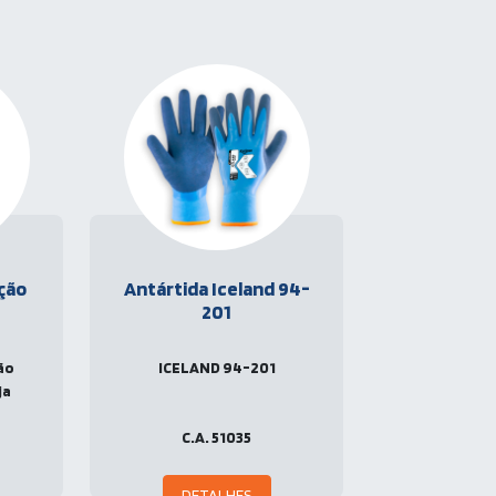
ação
Antártida Iceland 94-
201
ção
ICELAND 94-201
ja
C.A. 51035
DETALHES