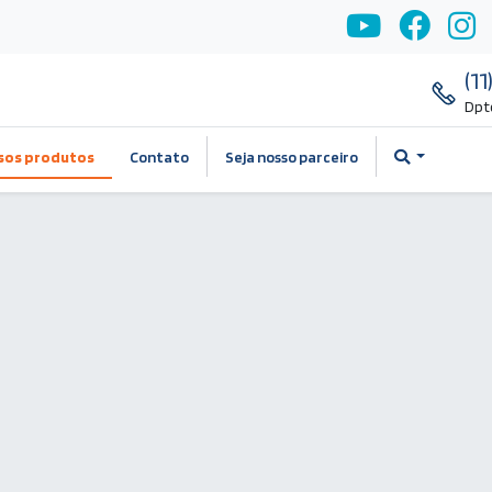
(1
Dpt
sos produtos
Contato
Seja nosso parceiro