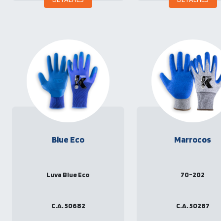
Blue Eco
Marrocos
Luva Blue Eco
70-202
C.A. 50682
C.A. 50287