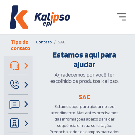
Tipo de
Contato
SAC
contato
Estamos aqui para
ajudar
Agradecemos por você ter
escolhido os produtos Kalipso.
SAC
Estamos aqui para ajudar no seu
atendimento. Mas antes precisamos
das informações abaixo para dar
sequência em sua solicitação.
Preencha todos os campos marcados