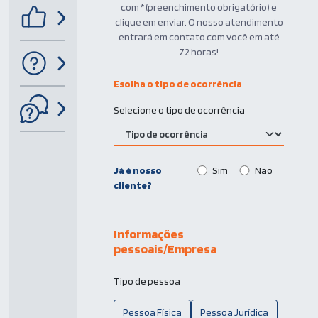
com * (preenchimento obrigatório) e
clique em enviar. O nosso atendimento
entrará em contato com você em até
72 horas!
Esolha o tipo de ocorrência
Selecione o tipo de ocorrência
Já é nosso
Sim
Não
cliente?
Informações
pessoais/Empresa
Tipo de pessoa
Pessoa Física
Pessoa Jurídica