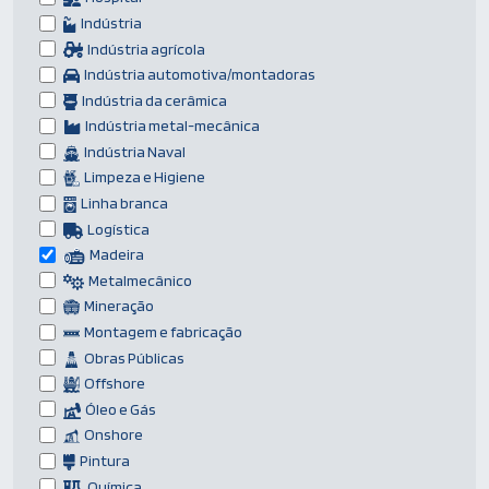
Indústria
Indústria agrícola
Indústria automotiva/montadoras
Indústria da cerâmica
Indústria metal-mecânica
Indústria Naval
Limpeza e Higiene
Linha branca
Logística
Madeira
Metalmecânico
Mineração
Montagem e fabricação
Obras Públicas
Offshore
Óleo e Gás
Onshore
Pintura
Química