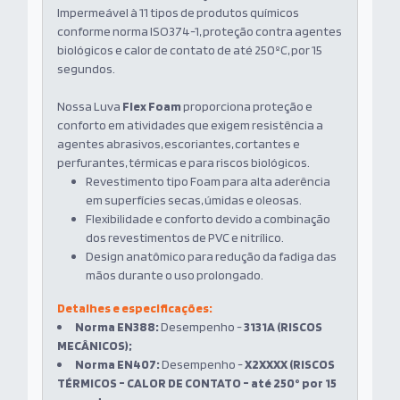
Impermeável à 11 tipos de produtos químicos
conforme norma ISO374-1, proteção contra agentes
biológicos e calor de contato de até 250ºC, por 15
segundos.
Nossa Luva
Flex Foam
proporciona proteção e
conforto em atividades que exigem resistência a
agentes abrasivos, escoriantes, cortantes e
perfurantes, térmicas e para riscos biológicos.
Revestimento tipo Foam para alta aderência
em superfícies secas, úmidas e oleosas.
Flexibilidade e conforto devido a combinação
dos revestimentos de PVC e nitrílico.
Design anatômico para redução da fadiga das
mãos durante o uso prolongado.
Detalhes e especificações:
Norma EN388:
Desempenho -
3131A (RISCOS
MECÂNICOS);
Norma EN407:
Desempenho -
X2XXXX (RISCOS
TÉRMICOS - CALOR DE CONTATO -
até 250° por 15