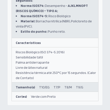
segundos:
Norma ISO374:
Desempenho -
AJKLMNOPT
(RISCOS QUÍMICO) - TIPO A;
Norma ISO374-5:
Risco Biológico
Material:
Borracha nitrílica (NBR), Policloreto de
vinila (PVC);
Estilo do punho:
Punho reto
.
Características
Riscos Biológico (
ISO 374-5:2016)
Sensibilidade tátil
Palma antiderrapante
Livre de látex natural
Resistência térmica até 250°C por 15 segundos. (Calor
de Contato)
Tamanho(s)
T10/EG
T7/P
T8/M
T9/G
Cor(es)
Verde com Preto