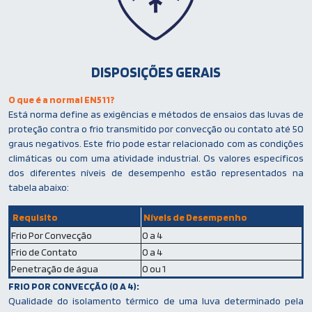
DISPOSIÇÕES GERAIS
O que é a normal EN511?
Está norma define as exigências e métodos de ensaios das luvas de
proteção contra o frio transmitido por convecção ou contato até 50
graus negativos. Este frio pode estar relacionado com as condições
climáticas ou com uma atividade industrial. Os valores específicos
dos diferentes níveis de desempenho estão representados na
tabela abaixo:
Requisito
Níveis de Desempenho
Frio Por Convecção
0 a 4
Frio de Contato
0 a 4
Penetração de água
0 ou 1
FRIO POR CONVECÇÃO (0 A 4):
Qualidade do isolamento térmico de uma luva determinado pela